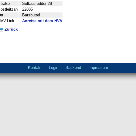
traße
Soltausredder 28
ostleitzahl
22885
rt
Barsbüttel
VV-Link
Anreise mit dem HVV
Zurück
Navigation
Kontakt
Login
Backend
Impressum
überspringen