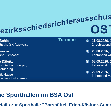
Termine
 Nehls
11.08.2026, 
atistik, SR-Ausweise
1. Lehrabend
mester
25.08.2026, 
ann, Lehrwart
Lehrabend =
e Däbritz
08.09.2026, 
n, Beobachtungen,
Lehrabend =
örderung
22.09.2026, 
ik Haase
Lehrabend =
Nachwuchsförderung
ie Sporthallen im BSA Ost
tails zur Sporthalle "Barsbüttel, Erich-Kästner-Gem