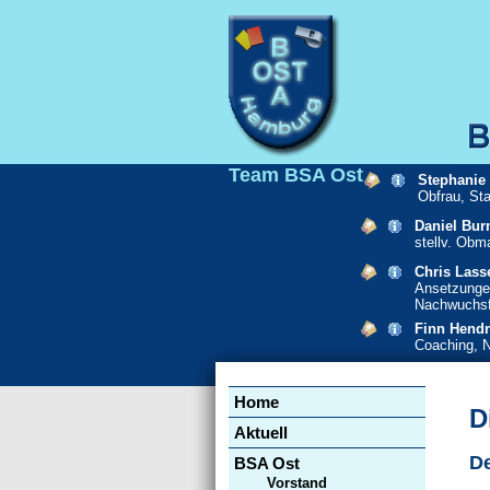
Team BSA Ost
Stephanie
Obfrau, St
Daniel Bur
stellv. Obm
Chris Lass
Ansetzunge
Nachwuchsf
Finn Hendr
Coaching, 
Navigation
Home
überspringen
D
Aktuell
De
BSA Ost
Vorstand