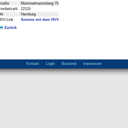
traße
Mümmelmannsberg 75
ostleitzahl
22115
rt
Hamburg
VV-Link
Anreise mit dem HVV
Zurück
Navigation
Kontakt
Login
Backend
Impressum
überspringen