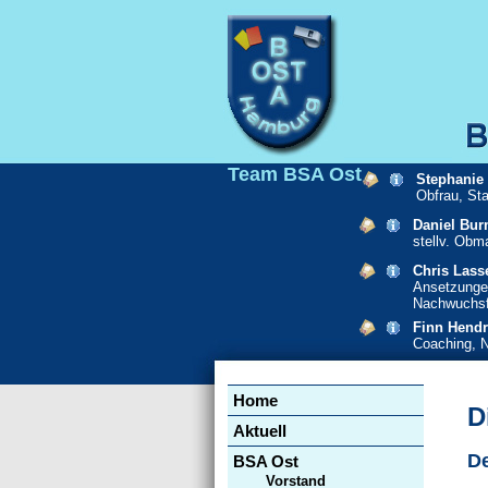
Team BSA Ost
Stephanie
Obfrau, St
Daniel Bur
stellv. Obm
Chris Lass
Ansetzunge
Nachwuchsf
Finn Hendr
Coaching, 
Navigation
Home
überspringen
D
Aktuell
De
BSA Ost
Vorstand