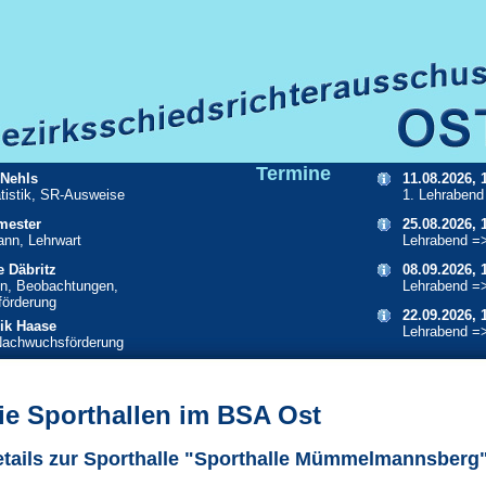
Termine
 Nehls
11.08.2026, 
atistik, SR-Ausweise
1. Lehrabend
mester
25.08.2026, 
ann, Lehrwart
Lehrabend =
e Däbritz
08.09.2026, 
n, Beobachtungen,
Lehrabend =
örderung
22.09.2026, 
ik Haase
Lehrabend =
Nachwuchsförderung
ie Sporthallen im BSA Ost
tails zur Sporthalle "Sporthalle Mümmelmannsberg