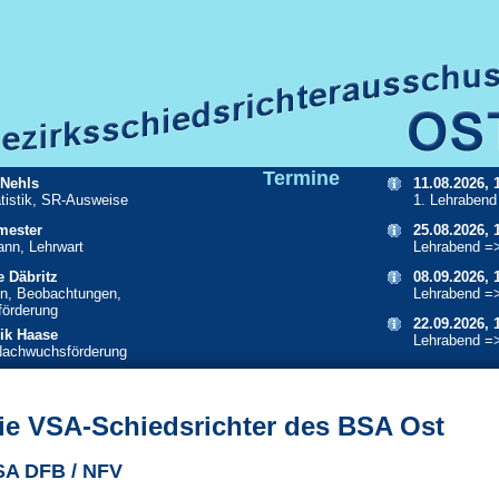
Termine
 Nehls
11.08.2026, 
atistik, SR-Ausweise
1. Lehrabend
mester
25.08.2026, 
ann, Lehrwart
Lehrabend =
e Däbritz
08.09.2026, 
n, Beobachtungen,
Lehrabend =
örderung
22.09.2026, 
ik Haase
Lehrabend =
Nachwuchsförderung
ie VSA-Schiedsrichter des BSA Ost
SA DFB / NFV