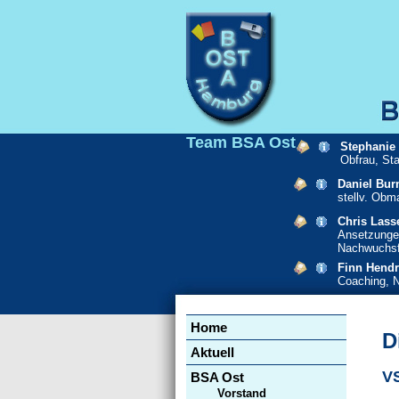
Team BSA Ost
Stephanie
Obfrau, St
Daniel Bur
stellv. Obm
Chris Lass
Ansetzunge
Nachwuchsf
Finn Hendr
Coaching, 
Navigation
Home
überspringen
D
Aktuell
V
BSA Ost
Vorstand