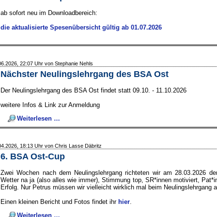
ab sofort neu im Downloadbereich:
die aktualisierte Spesenübersicht gültig ab 01.07.2026
06.2026, 22:07 Uhr von Stephanie Nehls
Nächster Neulingslehrgang des BSA Ost
Der Neulingslehrgang des BSA Ost findet statt 09.10. - 11.10.2026
weitere Infos & Link zur Anmeldung
Nächster
Weiterlesen …
Neulingslehrgang
des
BSA
04.2026, 18:13 Uhr von Chris Lasse Däbritz
Ost
6. BSA Ost-Cup
Zwei Wochen nach dem Neulingslehrgang richteten wir am 28.03.2026 den
Wetter na ja (also alles wie immer), Stimmung top, SR*innen motiviert, Pat*in
Erfolg. Nur Petrus müssen wir vielleicht wirklich mal beim Neulingslehrgang 
Einen kleinen Bericht und Fotos findet ihr
hier
.
6.
Weiterlesen …