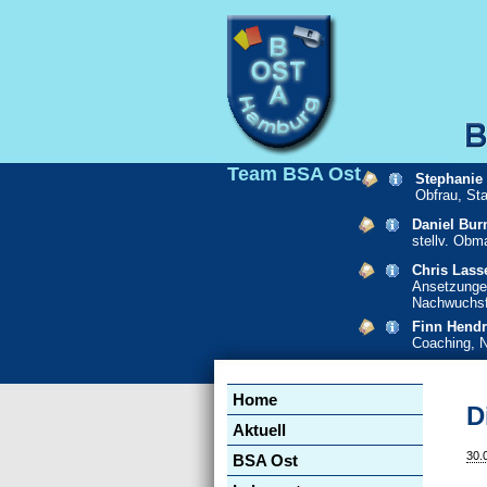
Team BSA Ost
Stephanie
Obfrau, St
Daniel Bur
stellv. Obm
Chris Lass
Ansetzunge
Nachwuchsf
Finn Hendr
Coaching, 
Navigation
Home
überspringen
D
Aktuell
30.
BSA Ost