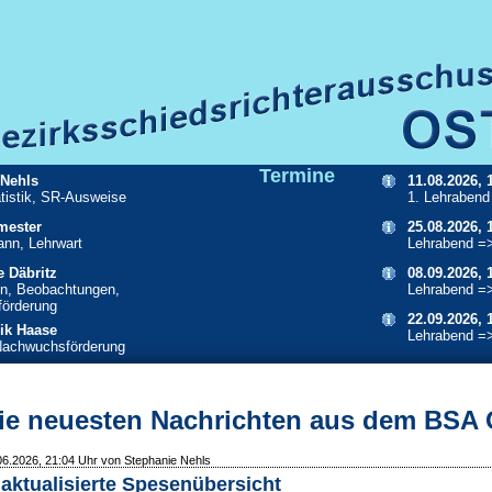
Termine
 Nehls
11.08.2026, 
atistik, SR-Ausweise
1. Lehrabend
mester
25.08.2026, 
ann, Lehrwart
Lehrabend =
e Däbritz
08.09.2026, 
n, Beobachtungen,
Lehrabend =
örderung
22.09.2026, 
ik Haase
Lehrabend =
Nachwuchsförderung
ie neuesten Nachrichten aus dem BSA 
06.2026, 21:04 Uhr von Stephanie Nehls
aktualisierte Spesenübersicht