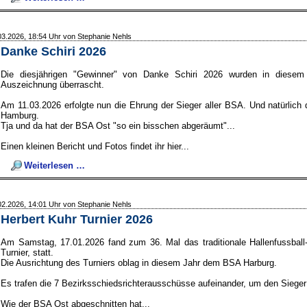
BSA
Ost-
Cup
03.2026, 18:54 Uhr von Stephanie Nehls
Danke Schiri 2026
Die diesjährigen "Gewinner" von Danke Schiri 2026 wurden in diesem
Auszeichnung überrascht.
Am 11.03.2026 erfolgte nun die Ehrung der Sieger aller BSA. Und natürlich 
Hamburg.
Tja und da hat der BSA Ost "so ein bisschen abgeräumt"...
Einen kleinen Bericht und Fotos findet ihr hier...
Danke
Weiterlesen …
Schiri
2026
02.2026, 14:01 Uhr von Stephanie Nehls
Herbert Kuhr Turnier 2026
Am Samstag, 17.01.2026 fand zum 36. Mal das traditionale Hallenfussball
Turnier, statt.
Die Ausrichtung des Turniers oblag in diesem Jahr dem BSA Harburg.
Es trafen die 7 Bezirksschiedsrichterausschüsse aufeinander, um den Siege
Wie der BSA Ost abgeschnitten hat...