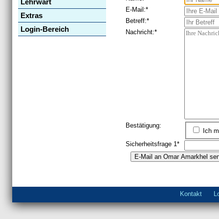
Lehrwart
Pflichtfeld
E-Mail:
*
Extras
Pflichtfeld
Betreff:
*
Login-Bereich
Pflichtfeld
Nachricht:
*
Bestätigung:
Ich m
Pflichtfeld
Sicherheitsfrage 1
*
Navigation
Kontakt
L
überspringen