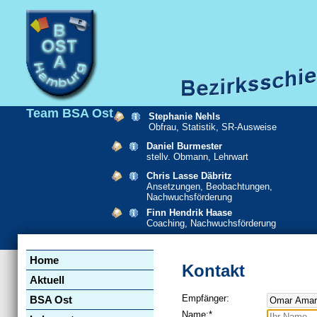
Team BSA Ost
Stephanie Nehls
Obfrau, Statistik, SR-Ausweise
Daniel Burmester
stellv. Obmann, Lehrwart
Chris Lasse Däbritz
Ansetzungen, Beobachtungen,
Nachwuchsförderung
Finn Hendrik Haase
Coaching, Nachwuchsförderung
Navigation
Home
überspringen
Kontakt
Aktuell
Empfänger:
BSA Ost
Pflichtfeld
Name:
*