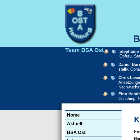
Team BSA Ost
Stephanie
Obfrau, St
Daniel Bur
stellv. Obm
Chris Lass
Ansetzunge
Nachwuchsf
Finn Hendr
Coaching, 
Navigation
Home
überspringen
K
Aktuell
Em
BSA Ost
Pfl
Na