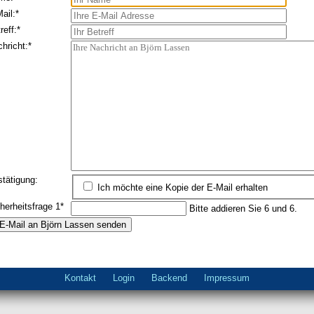
ichtfeld
ail:
*
ichtfeld
reff:
*
ichtfeld
hricht:
*
tätigung:
Ich möchte eine Kopie der E-Mail erhalten
ichtfeld
herheitsfrage 1
*
Bitte addieren Sie 6 und 6.
Navigation
Kontakt
Login
Backend
Impressum
überspringen